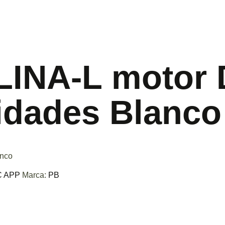
ELINA-L motor
idades Blanco
anco
 APP
Marca:
PB