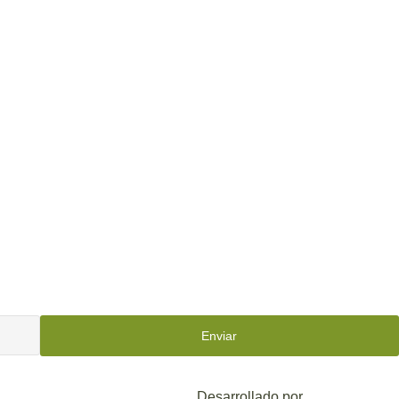
Enviar
Desarrollado por
Mark-Sonoma.