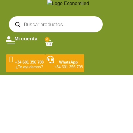
Mi cuenta
0
+34 601 356 708
WhatsApp
¿Te ayudamos?
+34 601 356 708
Tienda Online de
Iluminación