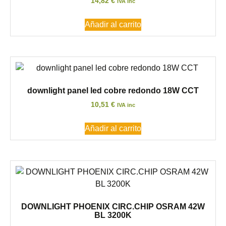
14,82
€
IVA inc
Añadir al carrito
downlight panel led cobre redondo 18W CCT
10,51
€
IVA inc
Añadir al carrito
DOWNLIGHT PHOENIX CIRC.CHIP OSRAM 42W
BL 3200K