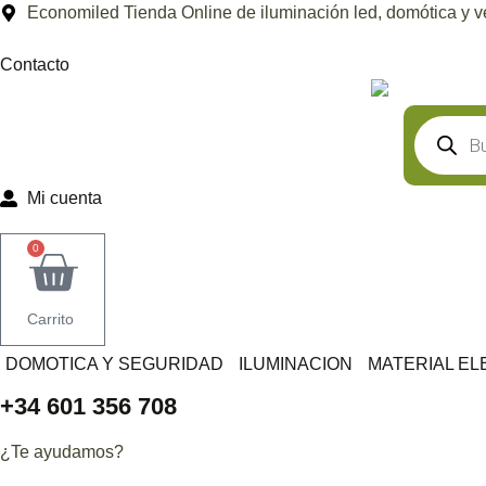
Ir
Economiled Tienda Online de iluminación led, domótica y v
al
contenido
Contacto
Búsqued
de
producto
Mi cuenta
0
Carrito
DOMOTICA Y SEGURIDAD
ILUMINACION
MATERIAL EL
+34 601 356 708
¿Te ayudamos?