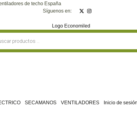
entiladores de techo España
Síguenos en:
a
s
ECTRICO
SECAMANOS
VENTILADORES
Inicio de sesió