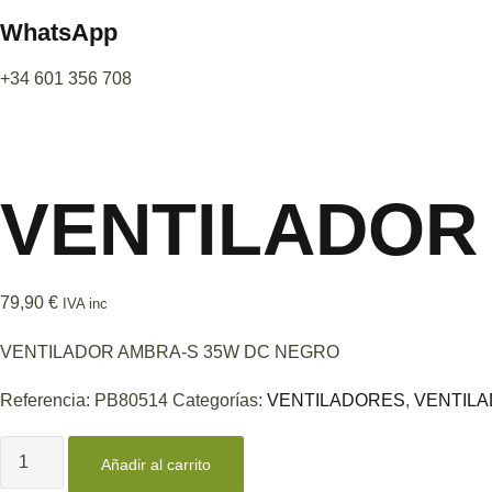
WhatsApp
+34 601 356 708
VENTILADOR
79,90
€
IVA inc
VENTILADOR AMBRA-S 35W DC NEGRO
Referencia:
PB80514
Categorías:
VENTILADORES
,
VENTIL
VENTILADOR
AMBRA-
Añadir al carrito
S