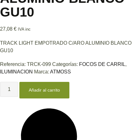
GU10
27,08
€
IVA inc
TRACK LIGHT EMPOTRADO C/ARO ALUMINIO BLANCO
GU10
Referencia:
TRCK-099
Categorías:
FOCOS DE CARRIL
,
ILUMINACION
Marca:
ATMOSS
TRACK
LIGHT
Añadir al carrito
EMPOTRADO
C/ARO
ALUMINIO
BLANCO
GU10
cantidad