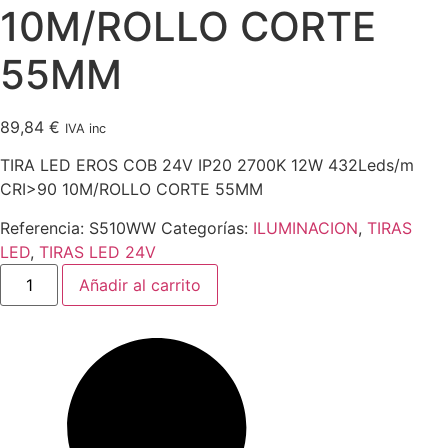
10M/ROLLO CORTE
55MM
89,84
€
IVA inc
TIRA LED EROS COB 24V IP20 2700K 12W 432Leds/m
CRI>90 10M/ROLLO CORTE 55MM
Referencia:
S510WW
Categorías:
ILUMINACION
,
TIRAS
LED
,
TIRAS LED 24V
TIRA
Añadir al carrito
LED
EROS
COB
24V
IP20
2700K
12W
432Leds/m
CRI>90
10M/ROLLO
CORTE