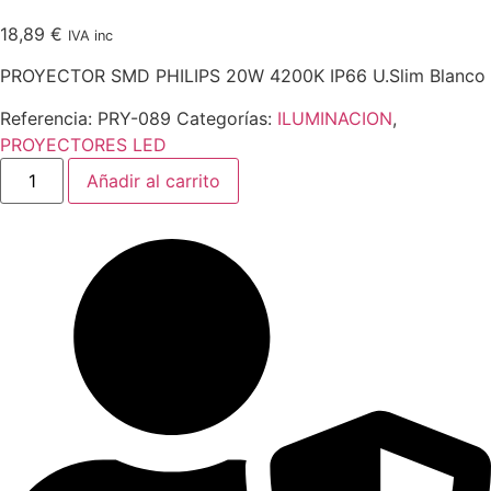
18,89
€
IVA inc
PROYECTOR SMD PHILIPS 20W 4200K IP66 U.Slim Blanco
Referencia:
PRY-089
Categorías:
ILUMINACION
,
PROYECTORES LED
PROYECTOR
Añadir al carrito
SMD
PHILIPS
20W
4200K
IP66
U.Slim
Blanco
cantidad