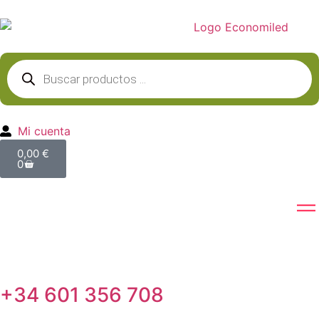
Mi cuenta
0,00
€
0
+34 601 356 708