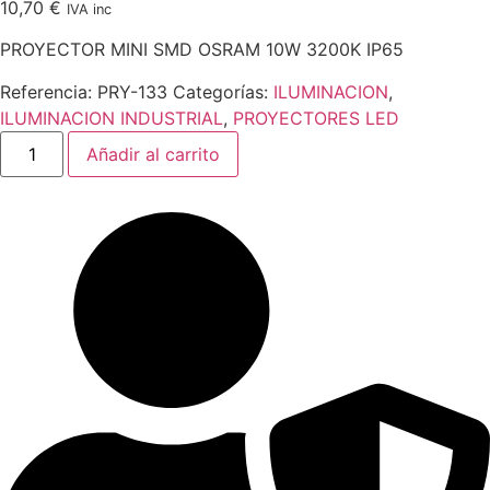
10,70
€
IVA inc
PROYECTOR MINI SMD OSRAM 10W 3200K IP65
Referencia:
PRY-133
Categorías:
ILUMINACION
,
ILUMINACION INDUSTRIAL
,
PROYECTORES LED
PROYECTOR
Añadir al carrito
MINI
SMD
OSRAM
10W
3200K
IP65
cantidad