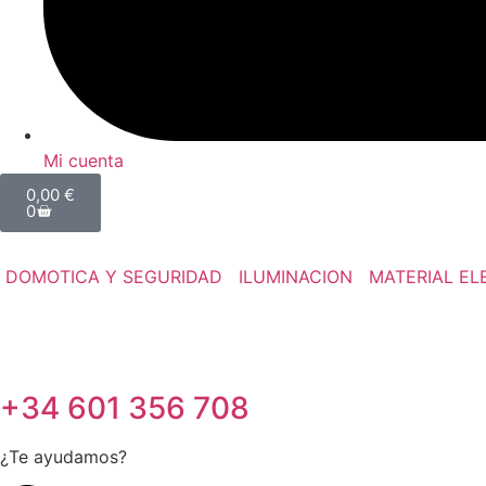
Mi cuenta
0,00
€
0
DOMOTICA Y SEGURIDAD
ILUMINACION
MATERIAL EL
+34 601 356 708
¿Te ayudamos?