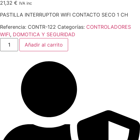
21,32
€
IVA inc
PASTILLA INTERRUPTOR WIFI CONTACTO SECO 1 CH
Referencia:
CONTR-122
Categorías:
CONTROLADORES
WIFI
,
DOMOTICA Y SEGURIDAD
PASTILLA
Añadir al carrito
INTERRUPTOR
WIFI
CONTACTO
SECO
1
CH
cantidad