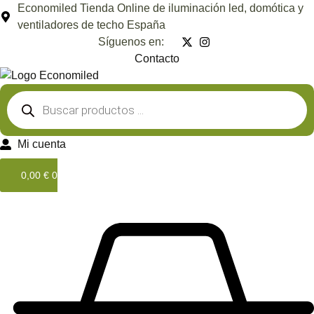
Ir
Economiled Tienda Online de iluminación led, domótica y
al
ventiladores de techo España
contenido
Síguenos en:
Contacto
Búsqueda
de
productos
Mi cuenta
0,00
€
0