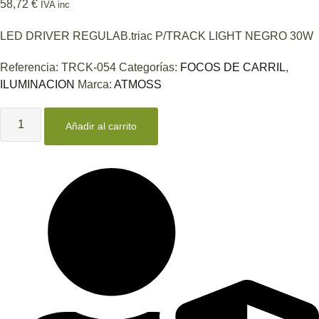
58,72
€
IVA inc
LED DRIVER REGULAB.triac P/TRACK LIGHT NEGRO 30W
Referencia:
TRCK-054
Categorías:
FOCOS DE CARRIL
,
ILUMINACION
Marca:
ATMOSS
LED
DRIVER
Añadir al carrito
REGULAB.triac
P/TRACK
LIGHT
NEGRO
30W
cantidad