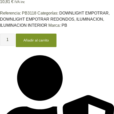
10,81
€
IVA inc
Referencia:
PB3118
Categorías:
DOWNLIGHT EMPOTRAR
,
DOWNLIGHT EMPOTRAR REDONDOS
,
ILUMINACION
,
ILUMINACION INTERIOR
Marca:
PB
downlight
panel
Añadir al carrito
led
niquel
cuadrado
18W
cantidad