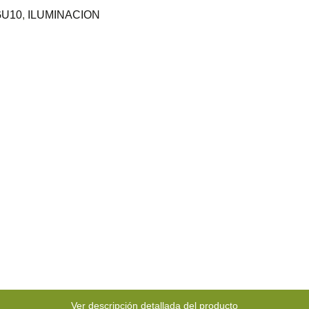
GU10
,
ILUMINACION
Ver descripción detallada del producto