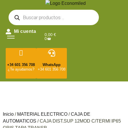
Mi cuenta
0,00
€
0
+34 601 356 708
WhatsApp
¿Te ayudamos?
+34 601 356 708
Inicio
/
MATERIAL ELECTRICO
/
CAJA DE
AUTOMATICOS
/ CAJA DIST.SUP 12MOD C/TERMI IP65
GRIS TAPA TRANSP