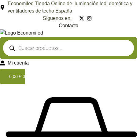
Ir
Economiled Tienda Online de iluminación led, domótica y
al
ventiladores de techo España
contenido
Síguenos en:
Contacto
Búsqueda
de
productos
Mi cuenta
0,00
€
0