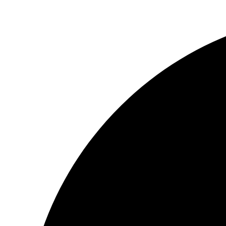
Ir
al
contenido