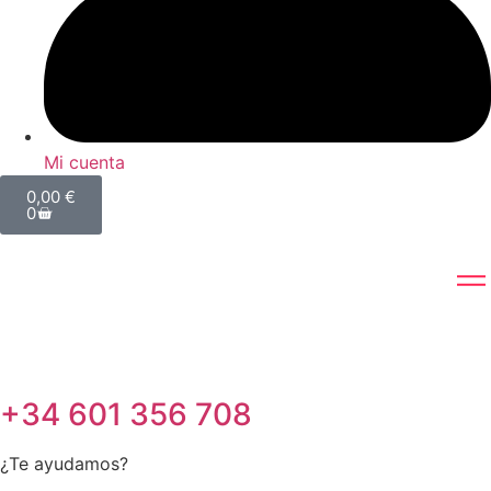
Mi cuenta
0,00
€
0
+34 601 356 708
¿Te ayudamos?