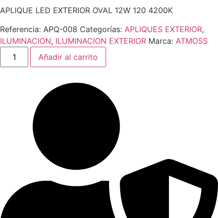
APLIQUE LED EXTERIOR OVAL 12W 120 4200K
Referencia:
APQ-008
Categorías:
APLIQUES EXTERIOR
,
ILUMINACION
,
ILUMINACION EXTERIOR
Marca:
ATMOSS
APLIQUE
Añadir al carrito
LED
EXTERIOR
OVAL
12W
120
4200K
cantidad